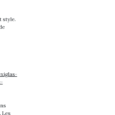
 style.
de
xiglas-
e-
ans
. Les