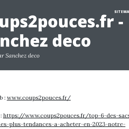
SITEM
ups2pouces.fr -
nchez deco
ar Sanchez deco
b :
www.coups2pouces.fr/
 :
https://www.coups2pouces.fr/top-6-des-sac
-les-plus-tendances-a-acheter-en-2023-notre-